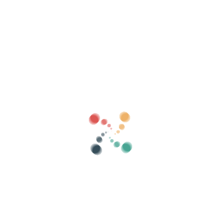
Como ves, desde Vivetix Costa Rica nos gusta la transparencia y
las buenas prácticas en materia de protección de datos y
prevención de emails no deseados.
Vendi i tuoi biglietti online con Vivetix
Costa Rica
Gestisci raccolte, liste invitati, controlla gli
accessi con QR tramite app
Chi siamo
Cos'è Vivetix Costa Rica?
Come funziona?
Cosa offriamo?
Prezzo
Alternativa per vendere i biglietti
Vantaggi del kit digitale
Organizza il tuo evento
Come organizzare un evento online?
I vantaggi di organizzare il tuo evento online