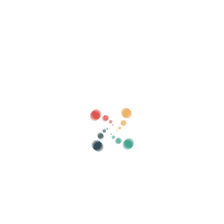
Como ves, desde Vivetix Costa Rica nos gusta la transparencia y
las buenas prácticas en materia de protección de datos y
prevención de emails no deseados.
Verkoop je tickets online met Vivetix Costa
Rica
Beheer collecties, gastenlijsten, beheer
toegang met QR via app
Over ons
Wat is Vivetix Costa Rica?
Hoe werkt het?
Wat we aanbieden?
Prijs
Alternatief om tickets te verkopen
Voordelen van de digitale kit
Organiseer uw evenement
Hoe organiseer je online een evenement?
Voordelen van het online organiseren van uw evenement